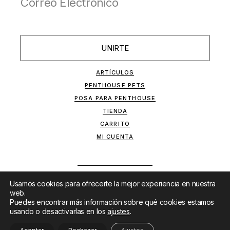
UNIRTE
ARTÍCULOS
PENTHOUSE PETS
POSA PARA PENTHOUSE
TIENDA
CARRITO
MI CUENTA
Usamos cookies para ofrecerte la mejor experiencia en nuestra
web.
Puedes encontrar más información sobre qué cookies estamos
usando o desactivarlas en los
ajustes
.
SITIO DESARROLLADO POR
MKTF
&
LANET