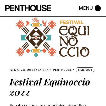
Skip
to
the
content
16 MARZO, 2022
BY
STAFF PENTHOUSE
TIME OUT
Festival Equinoccio
2022
Evento cultural, gastronómico, deportivo,