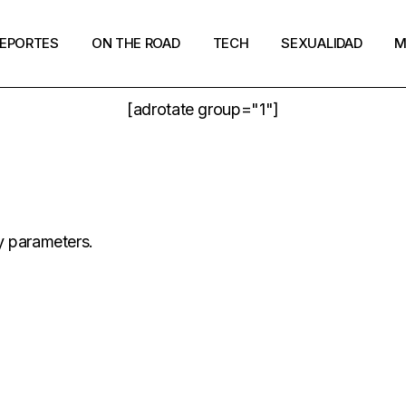
EPORTES
ON THE ROAD
TECH
SEXUALIDAD
M
[adrotate group="1"]
y parameters.