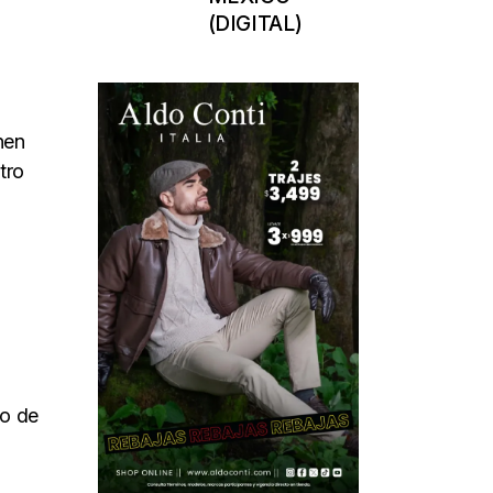
(DIGITAL)
nen
tro
no de