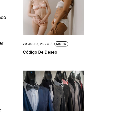
endo
er
29 JULIO, 2026
MODA
Código De Deseo
e