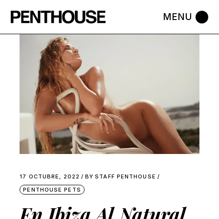
Skip
to
the
content
17 OCTUBRE, 2022
BY
STAFF PENTHOUSE
PENTHOUSE PETS
En Ibiza Al Natural