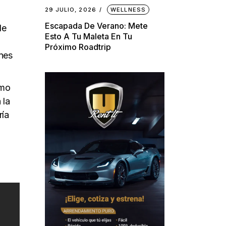
29 JULIO, 2026
WELLNESS
Escapada De Verano: Mete
de
Esto A Tu Maleta En Tu
Próximo Roadtrip
enes
omo
 la
ría