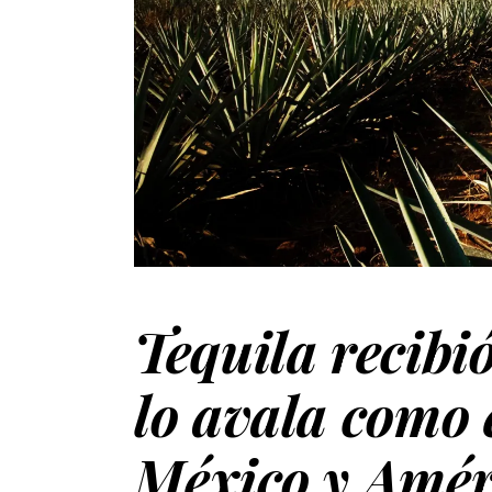
Tequila recibió
lo avala como 
México y Amér