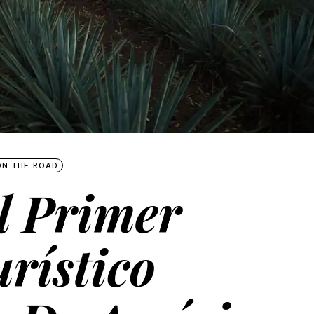
ON THE ROAD
l Primer
rístico