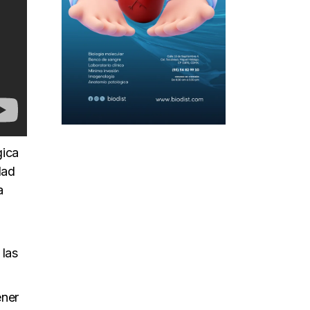
gica
dad
a
 las
ener