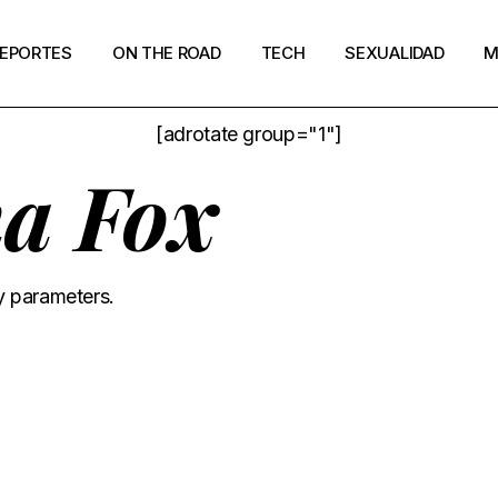
EPORTES
ON THE ROAD
TECH
SEXUALIDAD
M
[adrotate group="1"]
a Fox
y parameters.