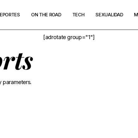
EPORTES
ON THE ROAD
TECH
SEXUALIDAD
M
[adrotate group="1"]
rts
y parameters.