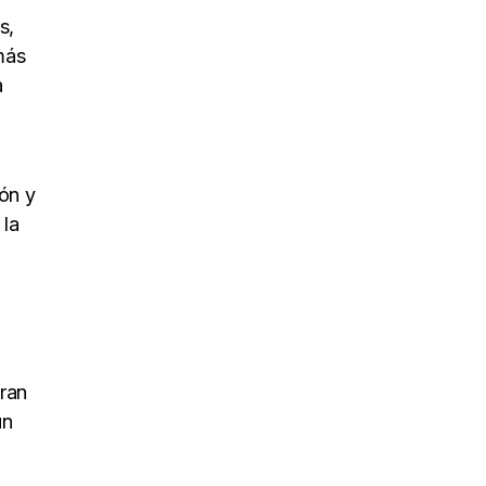
s,
ás
a
ón y
 la
uran
un