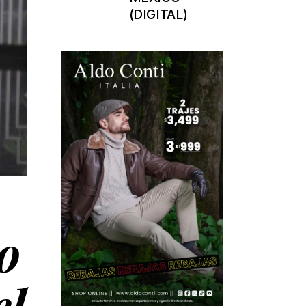
(DIGITAL)
o
el