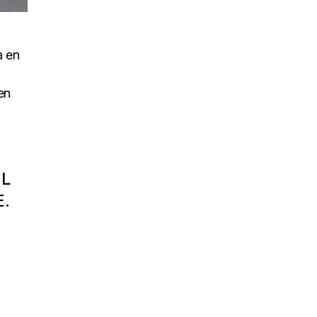
a en
en
EL
.