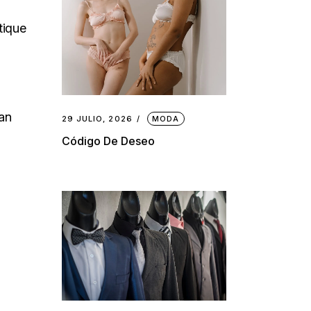
tique
lan
29 JULIO, 2026
MODA
Código De Deseo