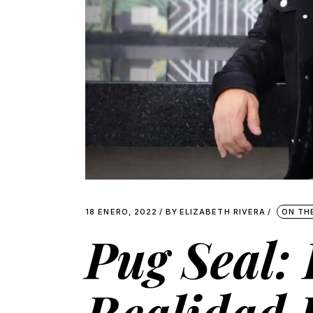
18 ENERO, 2022
BY
ELIZABETH RIVERA
ON TH
Pug Seal:
Realidad 