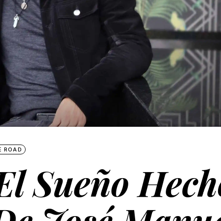
E ROAD
 El Sueño Hech
De José Manu