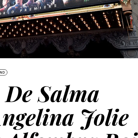
ND
a De Salma
ngelina Jolie