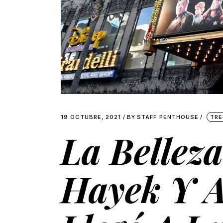
19 OCTUBRE, 2021
BY
STAFF PENTHOUSE
TRE
La Bellez
Hayek Y A