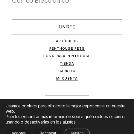
UNIRTE
ARTÍCULOS
PENTHOUSE PETS
POSA PARA PENTHOUSE
TIENDA
CARRITO
MI CUENTA
Usamos cookies para ofrecerte la mejor experiencia en nuestra
web.
Puedes encontrar más información sobre qué cookies estamos
usando o desactivarlas en los
ajustes
.
SITIO DESARROLLADO POR
MKTF
&
LANET
Aceptar
Rechazar
Ajustes