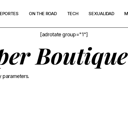
EPORTES
ON THE ROAD
TECH
SEXUALIDAD
M
[adrotate group="1"]
per Boutique
y parameters.