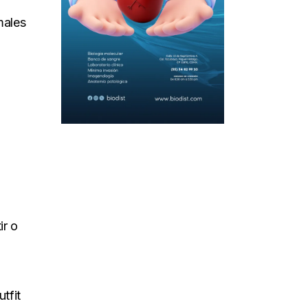
males
ir o
tfit