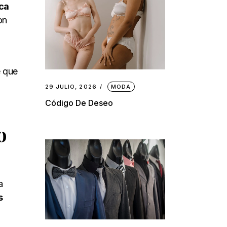
rca
on
e que
29 JULIO, 2026
MODA
Código De Deseo
o
a
s