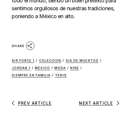
todo el mundo, siendo un buen pretexto para
sentirnos orgullosos de nuestras tradiciones,
poniendo a México en alto.
SHARE
AIR FORCE 1
/
COLECCION
/
DIA DE MUERTOS
/
JORDAN 1
/
MÉXICO
/
MODA
/
NIKE
/
SIEMPRE EN FAMILIA
/
TENIS
PREV ARTICLE
NEXT ARTICLE