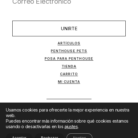
UNIRTE
ARTÍCULOS
PENTHOUSE PETS
POSA PARA PENTHOUSE
TIENDA
CARRITO
MI CUENTA
Usamos cookies para ofrecerte la mejor experiencia en nuestra
web.
Puedes encontrar más información sobre qué cookies estamos
usando o desactivarlas en los
ajustes
.
SITIO DESARROLLADO POR
MKTF
&
LANET
Aceptar
Rechazar
Ajustes