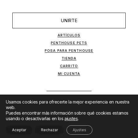
UNIRTE
ARTÍCULOS
PENTHOUSE PETS
POSA PARA PENTHOUSE
TIENDA
CARRITO
MI CUENTA
Usamos cookies para ofrecerte la mejor experiencia en nuestra
web.
Puedes encontrar más información sobre qué cookies estamos
usando o desactivarlas en los
ajustes
.
SITIO DESARROLLADO POR
MKTF
&
LANET
Aceptar
Rechazar
Ajustes