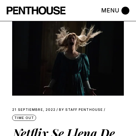
Skip
to
the
content
21 SEPTIEMBRE, 2022
BY
STAFF PENTHOUSE
TIME OUT
Netflix Se Llena De