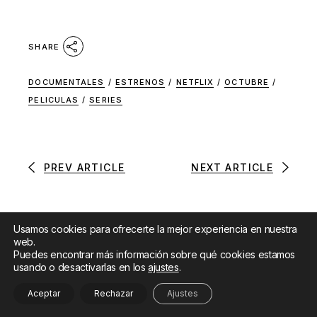
SHARE
DOCUMENTALES
/
ESTRENOS
/
NETFLIX
/
OCTUBRE
/
PELICULAS
/
SERIES
PREV ARTICLE
NEXT ARTICLE
Usamos cookies para ofrecerte la mejor experiencia en nuestra
web.
Puedes encontrar más información sobre qué cookies estamos
You may also like
usando o desactivarlas en los
ajustes
.
Aceptar
Rechazar
Ajustes