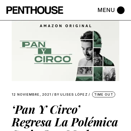
Skip
to
the
content
12 NOVIEMBRE, 2021
BY
ULISES LÓPEZ
TIME OUT
‘Pan Y Circo’
Regresa La Polémica