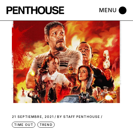
Skip
to
the
content
21 SEPTIEMBRE, 2021
BY
STAFF PENTHOUSE
TIME OUT
TREND