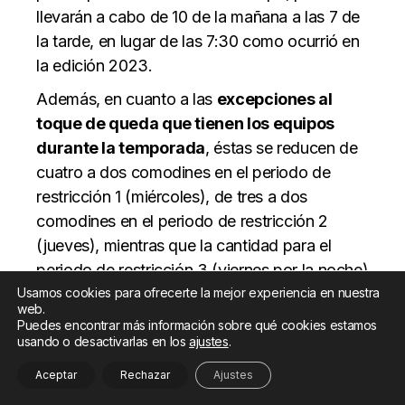
llevarán a cabo de 10 de la mañana a las 7 de
la tarde, en lugar de las 7:30 como ocurrió en
la edición 2023.
Además, en cuanto a las
excepciones al
toque de queda que tienen los equipos
durante la temporada
, éstas se reducen de
cuatro a dos comodines en el periodo de
restricción 1 (miércoles), de tres a dos
comodines en el periodo de restricción 2
(jueves), mientras que la cantidad para el
periodo de restricción 3 (viernes por la noche)
se mantiene en dos comodines, con lo que la
Usamos cookies para ofrecerte la mejor experiencia en nuestra
web.
FIA garantiza a los equipos la posibilidad de
Puedes encontrar más información sobre qué cookies estamos
completar el trabajo necesario sin incurrir en
usando o desactivarlas en los
ajustes
.
una penalización.
Aceptar
Rechazar
Ajustes