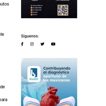
nutos
nte
Síguenos:
 de
para