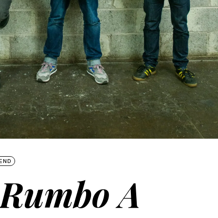
END
 Rumbo A