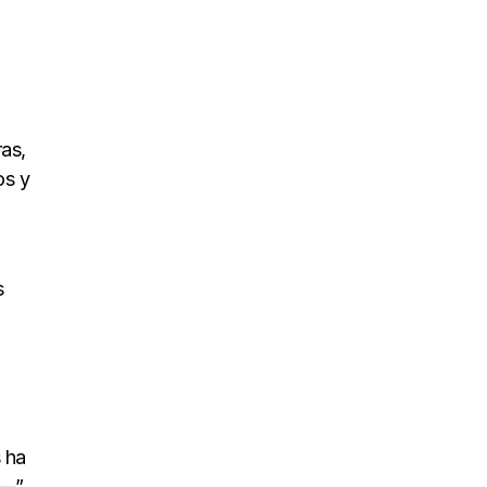
as,
os y
s
 ha
—”.