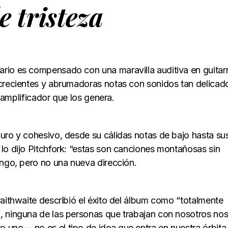
e tristeza
rio es compensado con una maravilla auditiva en guitarr
 crecientes y abrumadoras notas con sonidos tan delicad
l amplificador que los genera.
uro y cohesivo, desde su cálidas notas de bajo hasta su
lo dijo Pitchfork: “estas son canciones montañosas sin
ango, pero no una nueva dirección.
raithwaite describió el éxito del álbum como “totalmente
, ninguna de las personas que trabajan con nosotros nos
 uno —no es el tipo de idea que entra en nuestra órbita