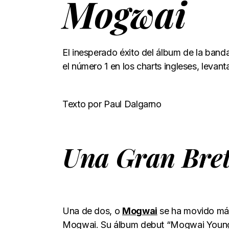
Mogwai
El inesperado éxito del álbum de la ban
el número 1 en los charts ingleses, leva
Texto por Paul Dalgarno
Una Gran Bre
Una de dos, o
Mogwai
se ha movido más
Mogwai. Su álbum debut “Mogwai Young T