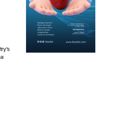
ry’s
ha