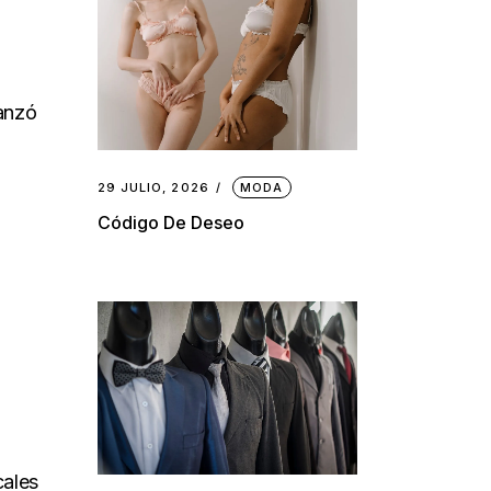
canzó
29 JULIO, 2026
MODA
Código De Deseo
cales