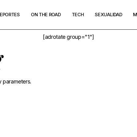
EPORTES
ON THE ROAD
TECH
SEXUALIDAD
M
[adrotate group="1"]
g
y parameters.