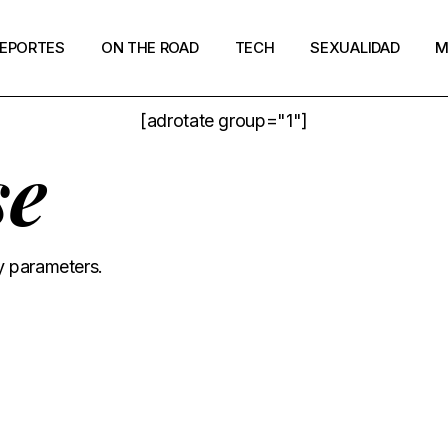
EPORTES
ON THE ROAD
TECH
SEXUALIDAD
M
[adrotate group="1"]
se
y parameters.