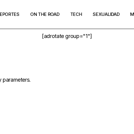
EPORTES
ON THE ROAD
TECH
SEXUALIDAD
M
[adrotate group="1"]
y parameters.