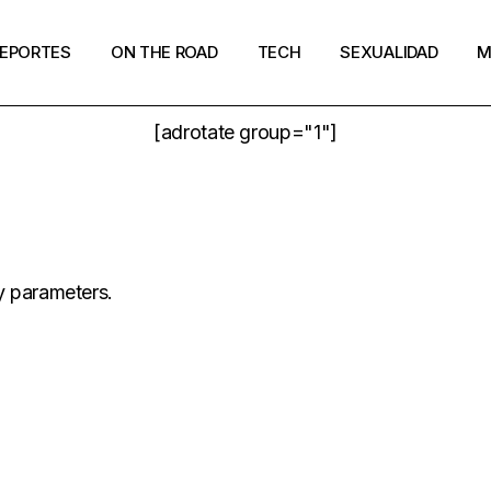
EPORTES
ON THE ROAD
TECH
SEXUALIDAD
M
[adrotate group="1"]
y parameters.