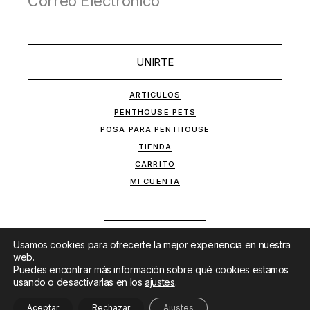
UNIRTE
ARTÍCULOS
PENTHOUSE PETS
POSA PARA PENTHOUSE
TIENDA
CARRITO
MI CUENTA
Usamos cookies para ofrecerte la mejor experiencia en nuestra
web.
Puedes encontrar más información sobre qué cookies estamos
usando o desactivarlas en los
ajustes
.
SITIO DESARROLLADO POR
MKTF
&
LANET
Aceptar
Rechazar
Ajustes