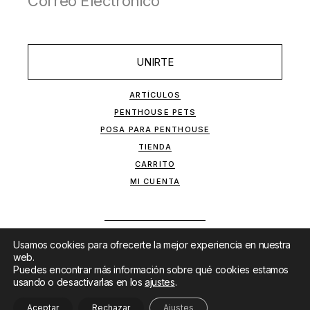
UNIRTE
ARTÍCULOS
PENTHOUSE PETS
POSA PARA PENTHOUSE
TIENDA
CARRITO
MI CUENTA
Usamos cookies para ofrecerte la mejor experiencia en nuestra
web.
Puedes encontrar más información sobre qué cookies estamos
usando o desactivarlas en los
ajustes
.
SITIO DESARROLLADO POR
MKTF
&
LANET
Aceptar
Rechazar
Ajustes