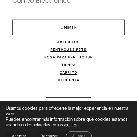
UNIRTE
ARTÍCULOS
PENTHOUSE PETS
POSA PARA PENTHOUSE
TIENDA
CARRITO
MI CUENTA
Usamos cookies para ofrecerte la mejor experiencia en nuestra
web.
Puedes encontrar más información sobre qué cookies estamos
usando o desactivarlas en los
ajustes
.
SITIO DESARROLLADO POR
MKTF
&
LANET
Aceptar
Rechazar
Ajustes