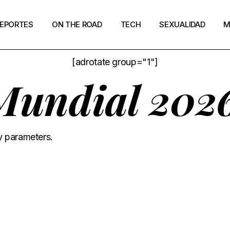
EPORTES
ON THE ROAD
TECH
SEXUALIDAD
M
[adrotate group="1"]
Mundial 202
y parameters.