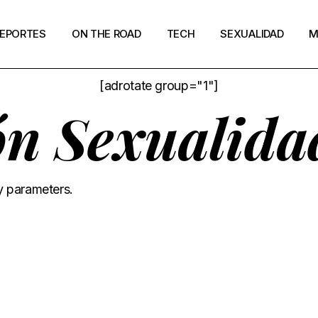
EPORTES
ON THE ROAD
TECH
SEXUALIDAD
M
[adrotate group="1"]
ón Sexualida
y parameters.