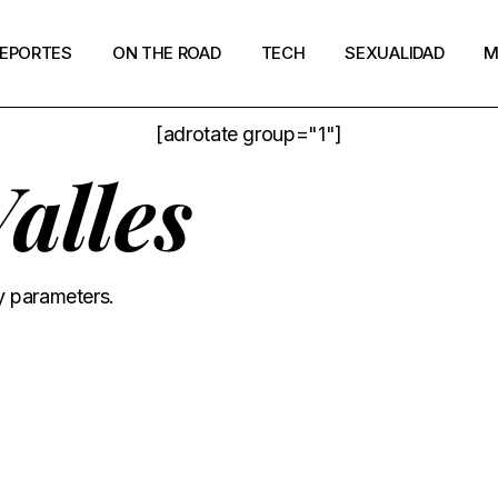
EPORTES
ON THE ROAD
TECH
SEXUALIDAD
M
[adrotate group="1"]
alles
y parameters.