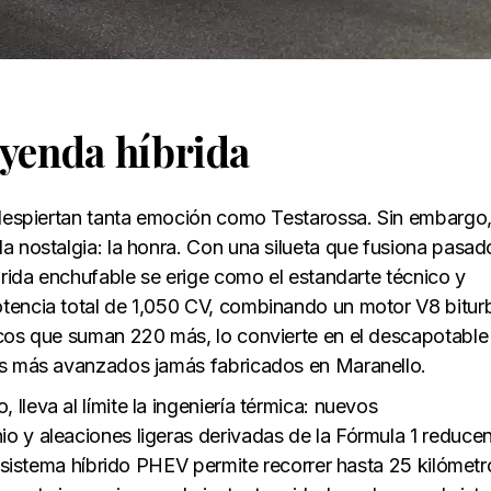
eyenda híbrida
 despiertan tanta emoción como Testarossa. Sin embargo,
a nostalgia: la honra. Con una silueta que fusiona pasad
brida enchufable se erige como el estandarte técnico y
tencia total de 1,050 CV, combinando un motor V8 bitur
icos que suman 220 más, lo convierte en el descapotabl
os más avanzados jamás fabricados en Maranello.
leva al límite la ingeniería térmica: nuevos
o y aleaciones ligeras derivadas de la Fórmula 1 reduce
l sistema híbrido PHEV permite recorrer hasta 25 kilómetr