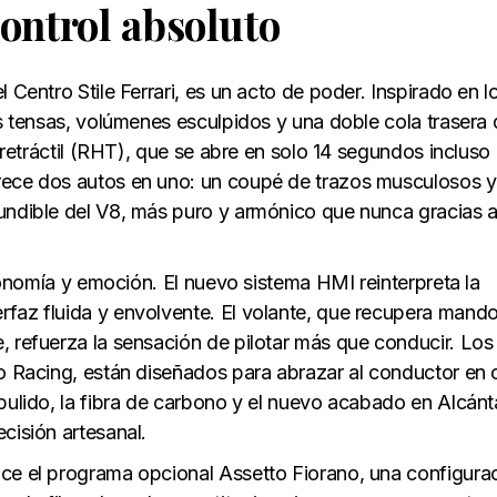
control absoluto
 Centro Stile Ferrari, es un acto de poder. Inspirado en l
as tensas, volúmenes esculpidos y una doble cola trasera
o retráctil (RHT), que se abre en solo 14 segundos incluso
rece dos autos en uno: un coupé de trazos musculosos y
fundible del V8, más puro y armónico que nunca gracias 
rgonomía y emoción. El nuevo sistema HMI reinterpreta la
rfaz fluida y envolvente. El volante, que recupera mand
, refuerza la sensación de pilotar más que conducir. Los
 o Racing, están diseñados para abrazar al conductor en
 pulido, la fibra de carbono y el nuevo acabado en Alcánt
cisión artesanal.
uce el programa opcional Assetto Fiorano, una configura