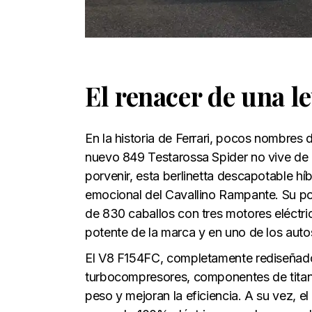
El renacer de una l
En la historia de Ferrari, pocos nombres
nuevo 849 Testarossa Spider no vive de l
porvenir, esta berlinetta descapotable hí
emocional del Cavallino Rampante. Su po
de 830 caballos con tres motores eléctr
potente de la marca y en uno de los aut
El V8 F154FC, completamente rediseñado, l
turbocompresores, componentes de titani
peso y mejoran la eficiencia. A su vez, e