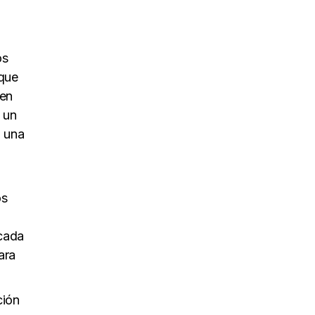
os
 que
 en
 un
a una
os
 cada
ara
ción