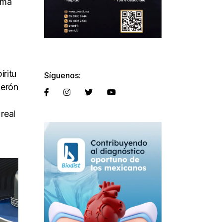
ema
íritu
Síguenos:
lerón
real