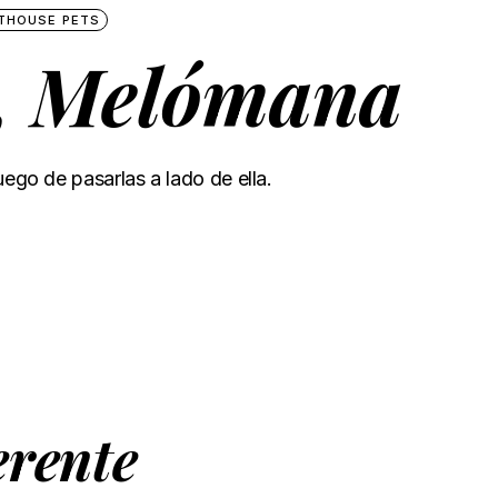
THOUSE PETS
, Melómana
uego de pasarlas a lado de ella.
erente