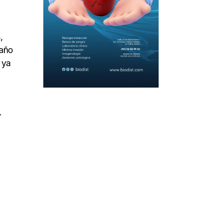
,
raño
 ya
.