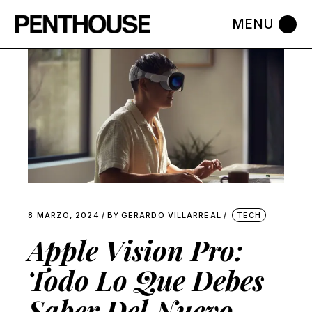
Skip
to
the
content
8 MARZO, 2024
BY
GERARDO VILLARREAL
TECH
Apple Vision Pro:
Todo Lo Que Debes
Saber Del Nuevo